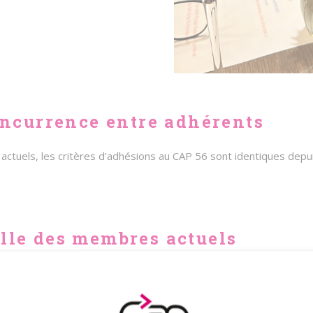
oncurrence entre adhérents
actuels, les critères d’adhésions au CAP 56 sont identiques dep
lle des membres actuels
tement, l’entreprise prétendante est présentée au bureau, ou in
seau.