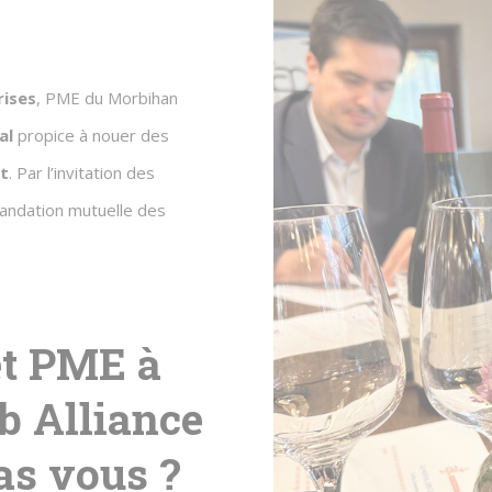
rises
, PME du Morbihan
al
propice à nouer des
t
. Par l’invitation des
mandation mutuelle des
et PME à
ub Alliance
as vous ?