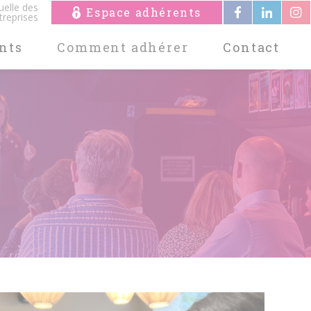
uelle des
Espace adhérents
treprises
nts
Comment adhérer
Contact