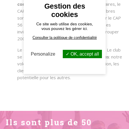
convivial
propice à nouer des contacts d’affaires, le
Gestion des
CAP 56 se réunit
mensuellement
. Nos membres
cookies
sont régulièrement sollicités à faire découvrir le CAP
Ce site web utilise des cookies,
56 à leur propre réseau au travers des soirées
vous pouvez les gérer ici.
invités. L'une de nos dernières soirées à regrouper
Consulter la politique de confidentialité
200 personnes.
Le CAP 56 est résolument orienté
business
. Le club
Personalize
OK, accept all
se compose d’entreprises
non concurrentes
: notre
volonté est de travailler sur la recommandation, les
clients des uns représentent une clientèle
potentielle pour les autres.
Ils sont plus de 50