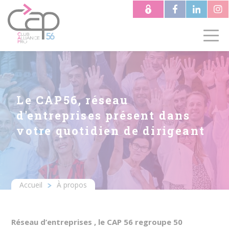
Aller
au
contenu
principal
Le CAP56, réseau
d'entreprises présent dans
votre quotidien de dirigeant
Accueil
À propos
Fil
d'Ariane
Réseau d’entreprises , le CAP 56 regroupe 50