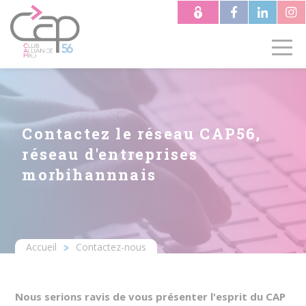
Aller
au
contenu
principal
Contactez le réseau CAP56,
réseau d'entreprises
morbihannnais
Accueil
Contactez-nous
Fil
d'Ariane
Nous serions ravis de vous présenter l'esprit du CAP