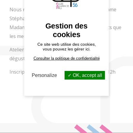
Nous remettrons le chèque de 2000€ à Madame
Stéphan du fonds de dotation de Kerpape.
Gestion des
Madame Stéphan nous présentera les projets que
cookies
les membres du CAP 56 financeront en 2023.
Ce site web utilise des cookies,
Atelier suivi d'un cocktail dînatoire et de la
vous pouvez les gérer ici.
dégustation de la galette des rois !
Consulter la politique de confidentialité
Inscription possible jusqu'au lundi 9 janvier 12h
Personalize
OK, accept all