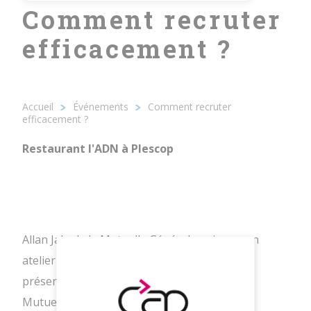
Comment recruter
efficacement ?
12/01/2023 - 19h00
Restaurant l'ADN à Plescop
Accueil
Événements
Comment recruter
Fil
efficacement ?
d'Ariane
Restaurant l'ADN à Plescop
Allan Jalu de la Mutuelle Générale animera un
atelier sur le thème du recrutement et nous
présentera les solutions proposées par La
Mutuelle Générale.