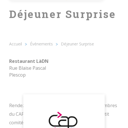
Déjeuner Surprise
14/12/2023 - 12h30
Restaurant LàDN
Accueil
Événements
Déjeuner Surprise
Fil
d'Ariane
Restaurant LàDN
Rue Blaise Pascal
Plescop
Rendez-vous à un déjeuner réunissant 5 membres
du CAP 56 pour un moment d'échange en petit
comité.