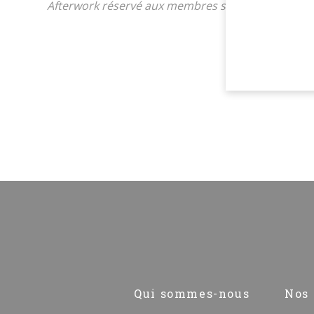
Afterwork réservé aux membres si vous souhaitez y
Pied
Qui sommes-nous
Nos 
de
page