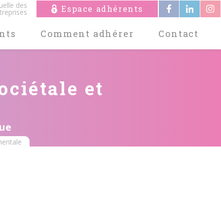
uelle des
Espace adhérents
treprises
nts
Comment adhérer
Contact
ociétale et
rue
mentale