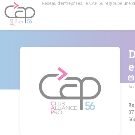
Aller
Réseau d’entreprises, le CAP 56 regroupe une 
au
contenu
principal
D
Acc
Fil
d'
Re
87
56