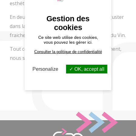
esthétique.
En deuxième partie, ce sera l'occasion de déguster
Gestion des
dans la Concession le Beaujolais nouveau
cookies
fraichement arrivé grâce à David de Au nom du Vin.
Ce site web utilise des cookies,
vous pouvez les gérer ici.
Tout cela accompagné d' agapes bien évidement,
Consulter la politique de confidentialité
nous savons recevoir !!
Personalize
OK, accept all