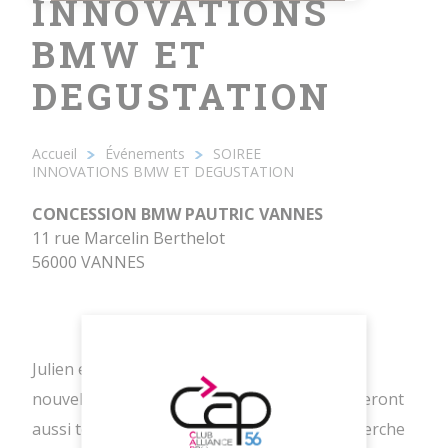
INNOVATIONS
BMW ET
DEGUSTATION
20/11/2025 - 18h45
Accueil
Événements
SOIREE
CONCESSION BMW PAUTRIC
Fil
INNOVATIONS BMW ET DEGUSTATION
d'Ariane
VANNES
CONCESSION BMW PAUTRIC VANNES
11 rue Marcelin Berthelot
56000 VANNES
Julien et son équipe nous feront découvrir le
nouvel univers de BMW Group, ils nous parleront
aussi technologie de pointe, d'avenir et recherche