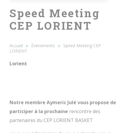
Speed Meeting
CEP LORIENT
25/11/2021 - 8h10
Lorient
Accueil
Événements
Speed Meeting CEP
Fil
LORIENT
d'Ariane
Lorient
Notre membre Aymeric Julé vous propose de
participer à la prochaine
rencontre des
partenaires du CEP LORIENT BASKET