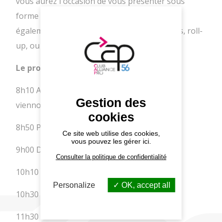
vous aurez l'occasion de vous présenter sous
forme de plusieurs tables rondes, et aurez
également la possibilité d'apporter vos flyers, roll-
up, ou autres supports.
Le programme :
8h10 Accueil des participants (café, thé,
Gestion des
viennoiseries, etc...)
cookies
8h50 Présentation de la journée
Ce site web utilise des cookies,
vous pouvez les gérer ici.
9h00 Début des entretiens
Consulter la politique de confidentialité
10h10 Pause
Personalize
OK, accept all
10h30 Reprise des entretiens
11h30 Fin des tours de tables