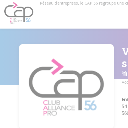
Aller
Réseau d’entreprises, le CAP 56 regroupe une 
au
contenu
principal
V
s
Acc
Fil
d'
En
54
56