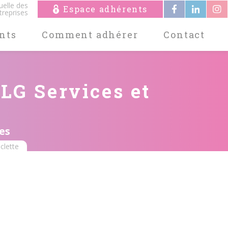
uelle des
Espace adhérents
treprises
nts
Comment adhérer
Contact
JLG Services et
es
aclette