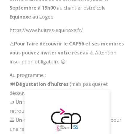
Septembre à 19h00
au chantier ostréicole
Equinoxe
au Logeo.
https://www.huitres-equinoxe.fr/
⚠️
Pour faire découvrir le CAP56 et ses membres
vous pouvez inviter votre réseau
.⚠️ Attention
inscription obligatoire 😉
Au programme :
🍽️
Dégustation d’huîtres
(mais pas que) et
découverte d’un savoir-faire local.
🤝
Un moment convivial
pour échanger, se
retrouver et renforcer les liens du réseau.
🌅
Un cadre unique
entre terre et mer, idéal pour
une rentrée inspirante.