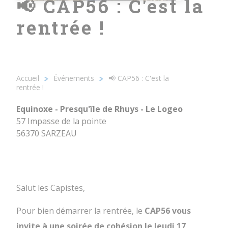
📢 CAP56 : C'est la
rentrée !
17/09/2026 - 19h00
Equinoxe - Presqu'île de Rhuys - Le
Logeo
Accueil
Événements
📢 CAP56 : C'est la
Fil
rentrée !
d'Ariane
Equinoxe - Presqu'île de Rhuys - Le Logeo
57 Impasse de la pointe
56370 SARZEAU
Salut les Capistes,
Pour bien démarrer la rentrée, le
CAP56 vous
invite à une soirée de cohésion le Jeudi 17