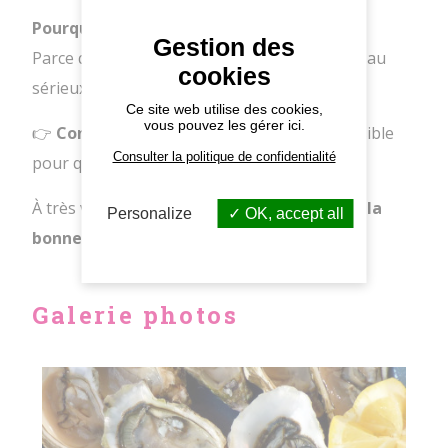
Pourquoi être là ?
Gestion des
Parce qu’un réseau
sérieux
ne se prend pas au
cookies
sérieux… mais prend soin de ses membres !
Ce site web utilise des cookies,
vous pouvez les gérer ici.
👉
Confirmez votre présence
dès que possible
Consulter la politique de confidentialité
pour qu’on puisse tout organiser.
À très vite pour une soirée
sous le signe de la
Personalize
OK, accept all
bonne humeur
!
Galerie photos