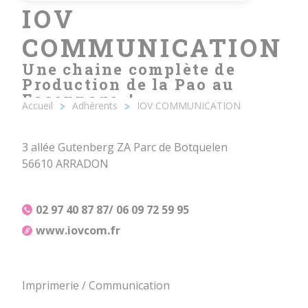
IOV
COMMUNICATION
Une chaine complète de
Production de la Pao au
Façonnage. !
Accueil
Adhérents
IOV COMMUNICATION
Fil
d'Ariane
3 allée Gutenberg ZA Parc de Botquelen
56610 ARRADON
02 97 40 87 87/ 06 09 72 59 95
www.iovcom.fr
Imprimerie / Communication