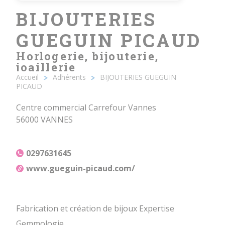
BIJOUTERIES
GUEGUIN PICAUD
Horlogerie, bijouterie,
joaillerie
Accueil
Adhérents
BIJOUTERIES GUEGUIN
Fil
PICAUD
d'Ariane
Centre commercial Carrefour Vannes
56000 VANNES
0297631645
www.gueguin-picaud.com/
Fabrication et création de bijoux Expertise
Gemmologie