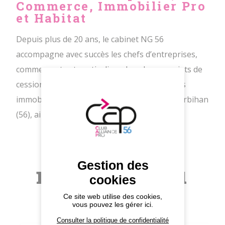
Commerce, Immobilier Pro
et Habitat
Depuis plus de 20 ans, le cabinet NG 56
accompagne avec succès les chefs d’entreprises,
commerçants et particuliers dans leurs projets de
cession, acquisition ou transmission de biens
immobiliers et d'entreprises dans tout le Morbihan
(56), ainsi qu’en Bretagne Sud.
Autres
Gestion des
membres du
cookies
CAP 56
Ce site web utilise des cookies,
vous pouvez les gérer ici.
Consulter la politique de confidentialité