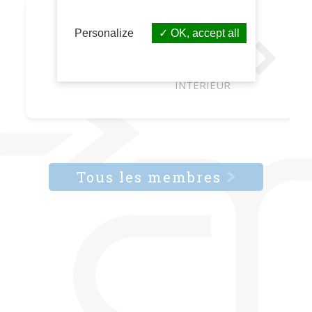
USUEL
Personalize
OK, accept all
DESIGN
ARCHITECTE
D
INTERIEUR
Tous les membres