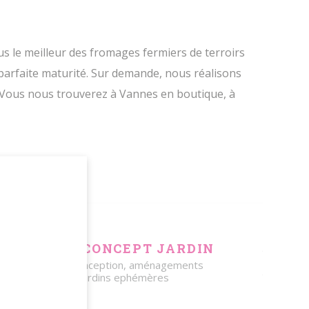
s le meilleur des fromages fermiers de terroirs
parfaite maturité. Sur demande, nous réalisons
s. Vous nous trouverez à Vannes en boutique, à
AP 56
OUEST CONCEPT JARDIN
Etude et conception, aménagements
paysagés, jardins ephémères