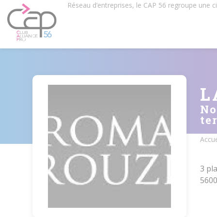
Aller
Réseau d’entreprises, le CAP 56 regroupe une 
au
contenu
principal
L
No
te
Accue
Fil
d'Ar
3 pl
560