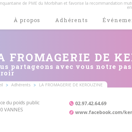
cinquantaine de PME du Morbihan et favorise la recommandation mut
en
À propos
Adhérents
Événeme
A FROMAGERIE DE K
us partageons avec vous notre pas
rroir
il
Adhérents
LA FROMAGERIE DE KEROUZINE
iane
ace du poids public
02.97.42.64.69
00 VANNES
www.facebook.com/ker