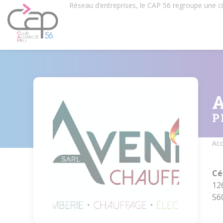
Aller
Réseau d’entreprises, le CAP 56 regroupe une 
au
contenu
principal
P
Acc
Fil
d'
Cé
12
56