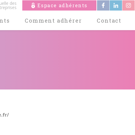
uelle des
Espace adhérents
treprises
nts
Comment adhérer
Contact
.fr/