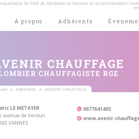
cinquantaine de PME du Morbihan et favorise la recommandation mut
en
À propos
Adhérents
Événeme
AVENIR CHAUFFAGE
LOMBIER CHAUFFAGISTE RGE
ueil
Adhérents
AVENIR CHAUFFAGE
Ariane
dric LE METAYER
0677641405
6 avenue de Verdun
www.avenir-chauffage
000 VANNES