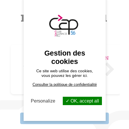
Autres
membres du
CAP 56
Gestion des
DIMENSION
cookies
VERT ET
BLEU
Ce site web utilise des cookies,
Peintre en
vous pouvez les gérer ici.
batiment
Consulter la politique de confidentialité
Personalize
OK, accept all
Tous les membres