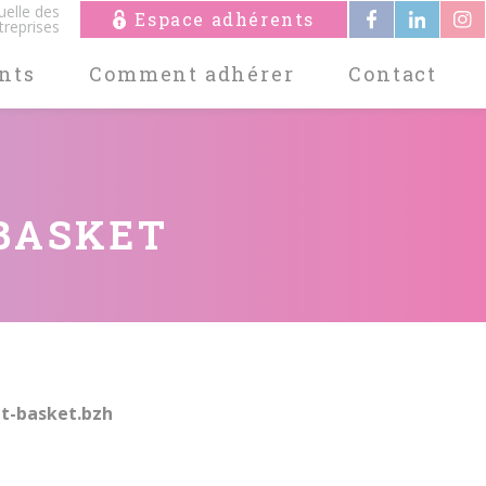
uelle des
Espace adhérents
treprises
nts
Comment adhérer
Contact
 BASKET
nt-basket.bzh