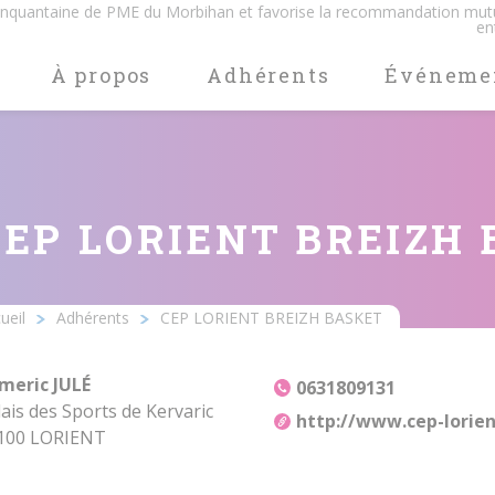
cinquantaine de PME du Morbihan et favorise la recommandation mut
en
À propos
Adhérents
Événeme
CEP LORIENT BREIZH
ueil
Adhérents
CEP LORIENT BREIZH BASKET
Ariane
meric JULÉ
0631809131
lais des Sports de Kervaric
http://www.cep-lorie
100 LORIENT