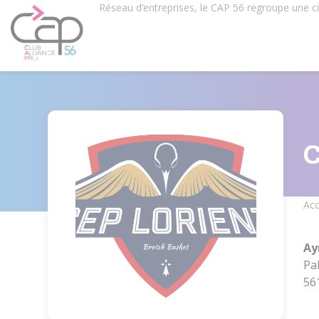
Aller
Réseau d’entreprises, le CAP 56 regroupe une 
au
contenu
principal
Acc
Fil
d'
Ay
Pa
56