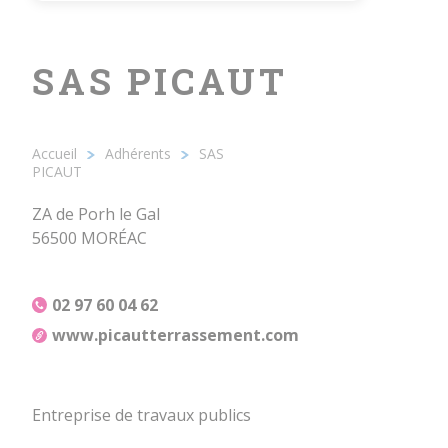
SAS PICAUT
Accueil
Adhérents
SAS
Fil
PICAUT
d'Ariane
ZA de Porh le Gal
56500 MORÉAC
02 97 60 04 62
www.picautterrassement.com
Entreprise de travaux publics